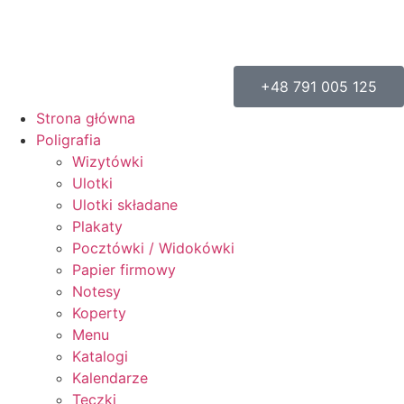
+48 791 005 125
Strona główna
Poligrafia
Wizytówki
Ulotki
Ulotki składane
Plakaty
Pocztówki / Widokówki
Papier firmowy
Notesy
Koperty
Menu
Katalogi
Kalendarze
Teczki